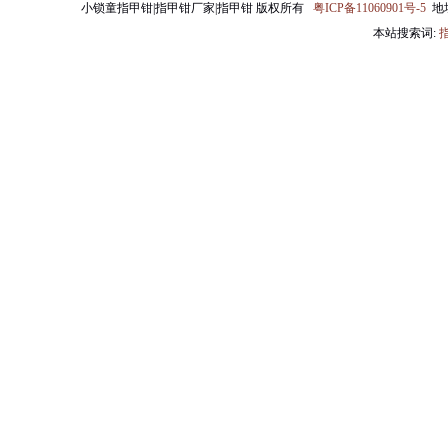
小锁童指甲钳|指甲钳厂家|指甲钳 版权所有
粤ICP备11060901号-5
地
本站搜索词: