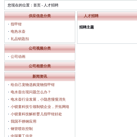
您现在的位置：
首页
-
人才招聘
供应信息分类
人才招聘
指甲钳
招聘主题
电热水壶
礼品钥匙扣
公司视频分类
公司动画
公司相册分类
新闻资讯
给自己宠物选购宠物指甲钳
电水壶出现问题怎么办？
电水壶行业发展，小隐患慢慢消失
小锁童科技引领制锁企业，开拓网络市
场，
小锁童科技解析婴儿指甲钳好处
我国不锈钢应用
钢管喷吹控制
中国重工信息